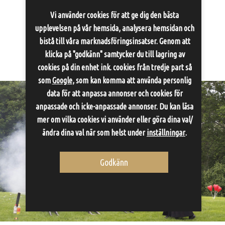
Enskilda aktiviteter
Vi använder cookies för att ge dig den bästa
upplevelsen på vår hemsida, analysera hemsidan och
bistå till våra marknadsföringsinsatser. Genom att
Aktiviteter för de små sällskapen.
klicka på "godkänn" samtycker du till lagring av
Vidare till Enskilda aktiviteter
cookies på din enhet ink. cookies från tredje part så
som
Google
, som kan komma att använda personlig
data för att anpassa annonser och cookies för
anpassade och icke-anpassade annonser. Du kan läsa
mer om vilka cookies vi använder eller göra dina val/
ändra dina val när som helst under
inställningar
.
Godkänn