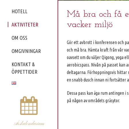
HOTELL
Må bra och få e
vacker miljö
AKTIVITETER
OM OSS
Gör ett avbrott i konferensen och pa
och må bra. Hämta kraft från vår v
OMGIVNINGAR
oavsett om du väljer Qigong, yoga ell
KONTAKT &
aerobicspass. Nivån på passet kan a
ÖPPETTIDER
deltagarna. Förhoppningsvis hittar ni
en snabb dusch innan ni fortsätter a
Dessa pass kan äga rum antingen i s
på någon av områdets gräsytor.
Årskalendarium