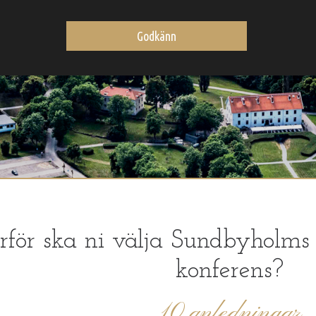
Godkänn
rför ska ni välja Sundbyholms Sl
konferens?
10 anledningar