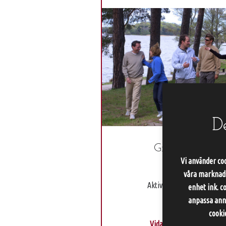
D
Gruppaktivite
Vi använder coo
våra marknadsf
Aktiviteter stärker grupp
enhet ink. c
anpassa anno
cooki
Vidare till Gruppaktivitet