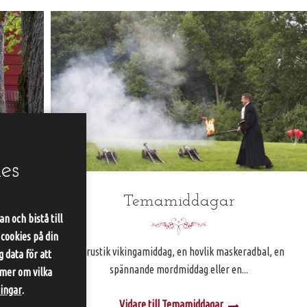
es
Temamiddagar
n och bistå till
 cookies på din
En rustik vikingamiddag, en hovlik maskeradbal, en
 data för att
spännande mordmiddag eller en...
 mer om vilka
ningar
.
Vidare till Temamiddagar