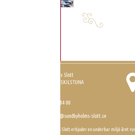
Hitta till Sundbyholms Slott
Sundbyholms Slott
SE-635 08 ESKILSTUNA
Sweden
Tel:
016-42 84 00
E-post:
info@sundbyholms-slott.se
Sundbyholms Slott erbjuder en underbar miljö året run