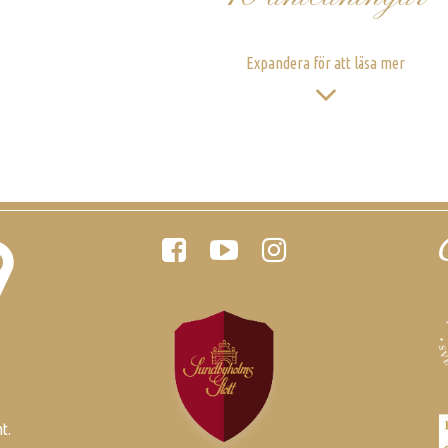
Expandera för att läsa mer
Följ oss
S
t.