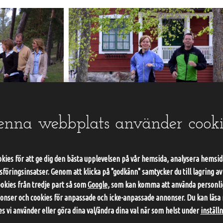
enna webbplats använder cooki
ter
Enskilda aktiviteter
kies för att ge dig den bästa upplevelsen på vår hemsida, analysera hemsida
öringsinsatser. Genom att klicka på "godkänn" samtycker du till lagring av
känslan
Aktiviteter för de små sällskapen.
ookies från tredje part så som
Google
, som kan komma att använda personlig
nser och cookies för anpassade och icke-anpassade annonser. Du kan läsa
es vi använder eller göra dina val/ändra dina val när som helst under
inställ
er
Vidare till Enskilda aktiviteter