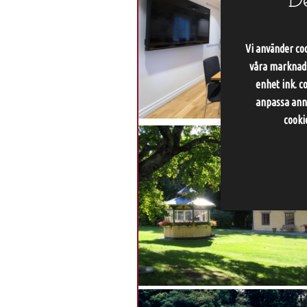
D
Vi använder coo
våra marknadsf
enhet ink. c
anpassa anno
cooki