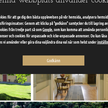
enna webbplats använder cooki
kies för att ge dig den bästa upplevelsen på vår hemsida, analysera hemsida
öringsinsatser. Genom att klicka på "godkänn" samtycker du till lagring av
ookies från tredje part så som
Google
, som kan komma att använda personlig
nser och cookies för anpassade och icke-anpassade annonser. Du kan läsa
es vi använder eller göra dina val/ändra dina val när som helst under
inställ
Godkänn