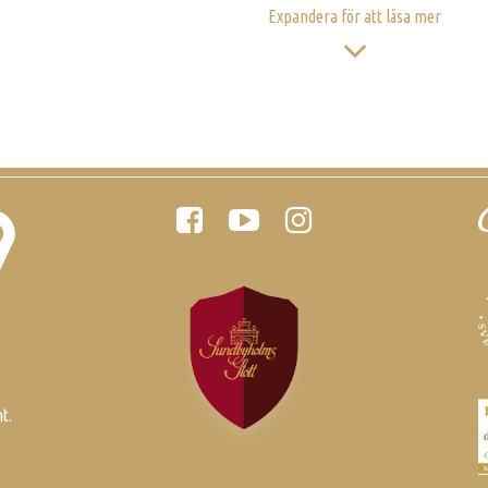
Expandera för att läsa mer
Följ oss
S
t.