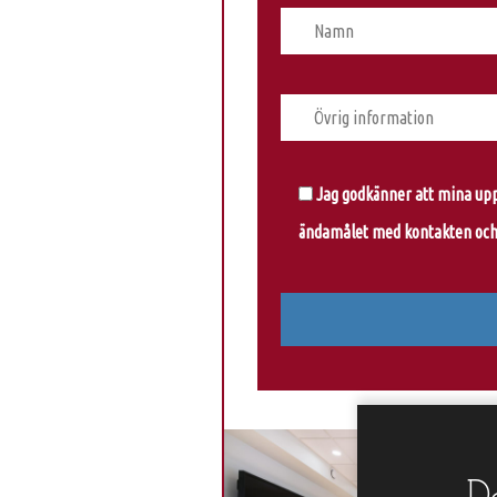
Jag godkänner att mina uppg
ändamålet med kontakten och 