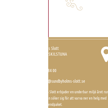
Hitta till Sundbyholms Slott
Sundbyholms Slott
SE-635 08 ESKILSTUNA
Sweden
Tel:
016-42 84 00
E-post:
info@sundbyholms-slott.se
Sundbyholms Slott erbjuder en underbar miljö året run
Det är hit man söker sig för att varva ner en helg med
slottets weekendpaket.