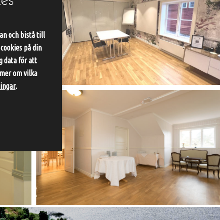
es
n och bistå till
 cookies på din
 data för att
 mer om vilka
ningar
.