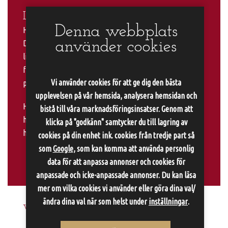
Lite om våra hotellrum…
Denna webbplats
Hela slottet är restaurang, festvåning och frukostmatsal.
använder cookies
Det finns inga hotellrum i slottsbyggnaden. Hotellrummen
ligger i olika sidobyggnader som spänner över flera sekel;
från 1700-talet till 1900-talet, med ett flertal renoveringar
Vi använder cookies för att ge dig den bästa
på 2000-talet.
upplevelsen på vår hemsida, analysera hemsidan och
Här finns allt från mindre dubbelrum till lyxiga
bistå till våra marknadsföringsinsatser. Genom att
herrgårdssviter med bubbelbadkar. Läs gärna om våra olika
klicka på "godkänn" samtycker du till lagring av
hotellrumskategorier innan du bokar.
cookies på din enhet ink. cookies från tredje part så
som
Google
, som kan komma att använda personlig
data för att anpassa annonser och cookies för
anpassade och icke-anpassade annonser. Du kan läsa
mer om vilka cookies vi använder eller göra dina val/
ändra dina val när som helst under
inställningar
.
Vill ni hellre ha ett Vardagslyxpaket?