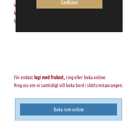
Godkänn
Vi erbjuder även Vardagslyxpaket med mousserande vin och
konfekt, fyrarätters middag och en övernattning i våra
lyxigaste sviter, se nedan.
För endast
logi med frukost,
ring eller boka online.
Ring oss om ni samtidigt vill boka bord i slottsrestaurangen.
Boka rum online