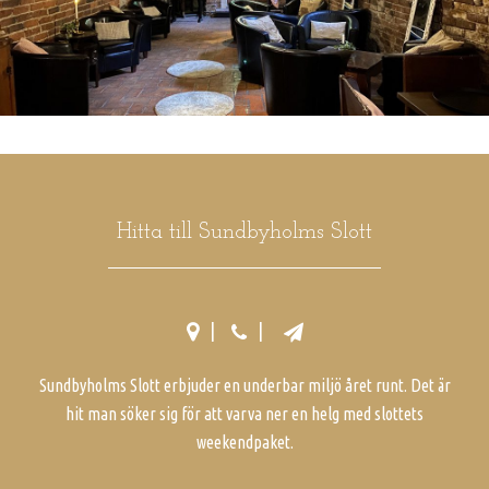
Hitta till Sundbyholms Slott
Sundbyholms Slott erbjuder en underbar miljö året runt. Det är
hit man söker sig för att varva ner en helg med slottets
weekendpaket.