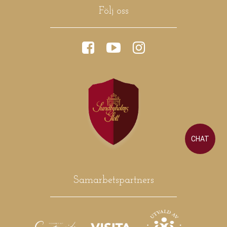
Följ oss
CHAT
Samarbetspartners