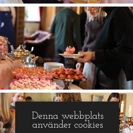
Denna webbplats
använder cookies