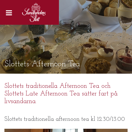
Slottets Afternoon Tea
Slottets traditionella Afternoon Tea och
Slottets Late Afternoon Tea sätter fart på
livsandarna.
Slottets traditionella afternoon tea kl 12.30/13.00