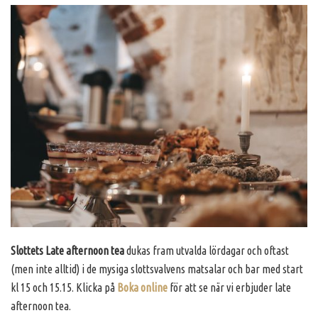
Slottets Late afternoon tea
dukas fram utvalda lördagar och oftast
(men inte alltid) i de mysiga slottsvalvens matsalar och bar med start
kl 15 och 15.15. Klicka på
Boka online
för att se när vi erbjuder late
afternoon tea.