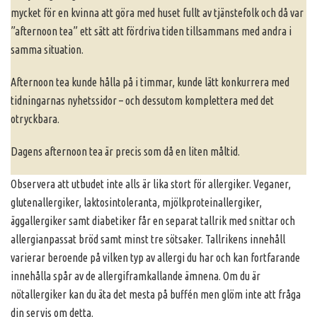
mycket för en kvinna att göra med huset fullt av tjänstefolk och då var
”afternoon tea” ett sätt att fördriva tiden tillsammans med andra i
samma situation.
Afternoon tea kunde hålla på i timmar, kunde lätt konkurrera med
tidningarnas nyhetssidor – och dessutom komplettera med det
otryckbara.
Dagens afternoon tea är precis som då en liten måltid.
Observera att utbudet inte alls är lika stort för allergiker. Veganer,
glutenallergiker, laktosintoleranta, mjölkproteinallergiker,
äggallergiker samt diabetiker får en separat tallrik med snittar och
allergianpassat bröd samt minst tre sötsaker. Tallrikens innehåll
varierar beroende på vilken typ av allergi du har och kan fortfarande
innehålla spår av de allergiframkallande ämnena. Om du är
nötallergiker kan du äta det mesta på buffén men glöm inte att fråga
din servis om detta.