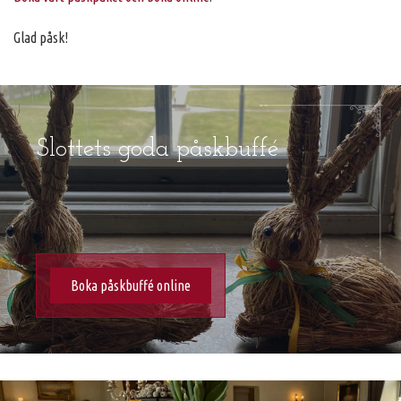
Glad påsk!
Slottets goda påskbuffé
Boka påskbuffé online