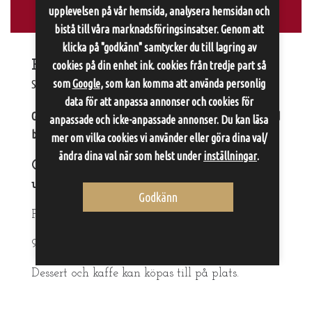
upplevelsen på vår hemsida, analysera hemsidan och
bistå till våra marknadsföringsinsatser. Genom att
klicka på "godkänn" samtycker du till lagring av
Har ni med er barn?
cookies på din enhet ink. cookies från tredje part så
som
Google
, som kan komma att använda personlig
Se våra barnpriser
här
data för att anpassa annonser och cookies för
Gör då bokningen per telefon, där vi lägger till enligt önskad
anpassade och icke-anpassade annonser. Du kan läsa
beställning.
mer om vilka cookies vi använder eller göra dina val/
ändra dina val när som helst under
inställningar
.
Önskar ni enbart skaldjursplatån
utan övernattning?
Godkänn
Pris skaldjursplatå:
995 kr per person.
Dessert och kaffe kan köpas till på plats.