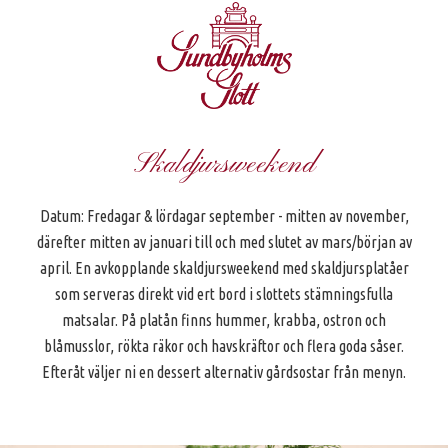
Skaldjursweekend
Datum: Fredagar & lördagar september - mitten av november,
därefter mitten av januari till och med slutet av mars/början av
april. En avkopplande skaldjursweekend med skaldjursplatåer
som serveras direkt vid ert bord i slottets stämningsfulla
matsalar. På platån finns hummer, krabba, ostron och
blåmusslor, rökta räkor och havskräftor och flera goda såser.
Efteråt väljer ni en dessert alternativ gårdsostar från menyn.