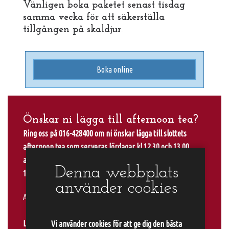
Vänligen boka paketet senast tisdag
samma vecka för att säkerställa
tillgången på skaldjur
.
Boka online
Önskar ni lägga till afternoon tea?
Ring oss på 016-428400 om ni önskar lägga till slottets
afternoon tea som serveras lördagar kl 12.30 och 13.00,
alternativt Late afternoon tea som serveras kl 15.00 och
Denna webbplats
15.15.
använder cookies
Afternoon tea erbjuds ej första halvan av januari.
Läs mer om slottets afternoon tea genom att klicka här
.
Vi använder cookies för att ge dig den bästa