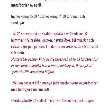
mars/början av april.
Incheckning 15.00 / Utcheckning 11.00 lördagar och
söndagar
– Kl 20 serverar vi en skaldjursplatå bestående av 1/2
hummer, 1/2 krabba, ostron, havskräftor, blåmusslor och
rökta räkor per person. Till denna serveras kalla såser, bröd
och smör.
Slottets bar öppnar kl 17 på fredagar och kl 16 på lördagar för
er som önskar besöka baren innan middagen. Passa på att
spela shuffle board och biljard.
– Välj en dessert från menyn (alternativt svenska gårdsostar
med hemgjord marmelad).
– Frukostbuffé på slottet. Tider erhålls vid incheckningen.