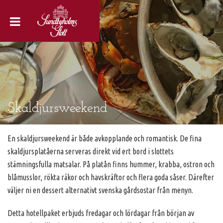
Skaldjursweekend
En skaldjursweekend är både avkopplande och romantisk. De fina
skaldjursplatåerna serveras direkt vid ert bord i slottets
stämningsfulla matsalar. På platån finns hummer, krabba, ostron och
blåmusslor, rökta räkor och havskräftor och flera goda såser. Därefter
väljer ni en dessert alternativt svenska gårdsostar från menyn.
Detta hotellpaket erbjuds fredagar och lördagar från början av