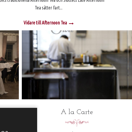
tets traditionella Afternoon Tea och Slottets Late Afternoon
Tea sätter fart...
Vidare till Afternoon Tea
A la Carte