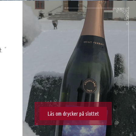
.
”
Läs om drycker på slottet