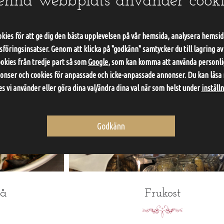
enna webbplats använder cooki
oret eller hem.
Mord i Maten meny med interaktiv mordgåta
allmänheten
kies för att ge dig den bästa upplevelsen på vår hemsida, analysera hemsida
ake Away
Vidare till Mord i Maten meny
öringsinsatser. Genom att klicka på "godkänn" samtycker du till lagring av
ookies från tredje part så som
Google
, som kan komma att använda personlig
nser och cookies för anpassade och icke-anpassade annonser. Du kan läsa
es vi använder eller göra dina val/ändra dina val när som helst under
inställ
Godkänn
tå
Frukost