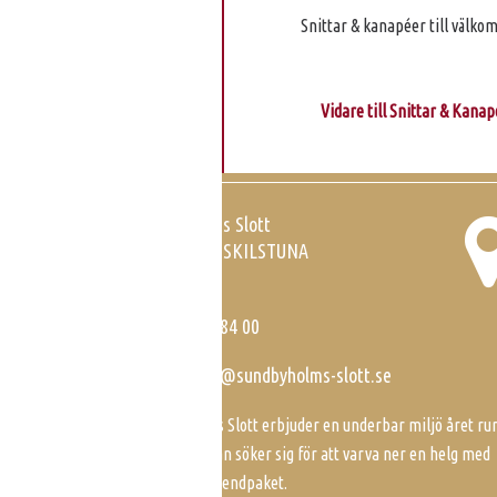
Snittar & kanapéer till välko
Vidare till Snittar & Kana
Hitta till Sundbyholms Slott
Sundbyholms Slott
SE-635 08 ESKILSTUNA
Sweden
Tel:
016-42 84 00
E-post:
info@sundbyholms-slott.se
Sundbyholms Slott erbjuder en underbar miljö året run
Det är hit man söker sig för att varva ner en helg med
slottets weekendpaket.