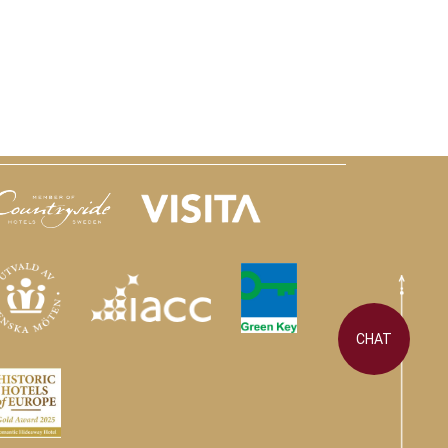
amarbetspartners
CHAT