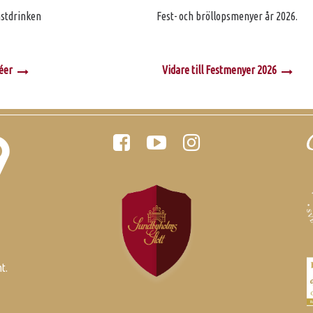
mstdrinken
Fest- och bröllopsmenyer år 2026.
péer
Vidare till Festmenyer 2026
Följ oss
S
t.