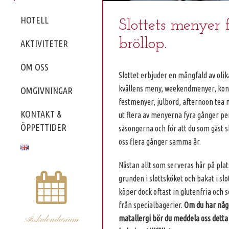
HOTELL
Slottets menyer 
bröllop.
AKTIVITETER
OM OSS
Slottet erbjuder en mångfald av olik
kvällens meny, weekendmenyer, ko
OMGIVNINGAR
festmenyer, julbord, afternoon tea 
KONTAKT &
ut flera av menyerna fyra gånger per 
ÖPPETTIDER
säsongerna och för att du som gäst 
oss flera gånger samma år.
Nästan allt som serveras här på plats
grunden i slottsköket och bakat i slot
köper dock oftast in glutenfria och 
från specialbagerier.
Om du har någ
Årskalendarium
matallergi bör du meddela oss detta