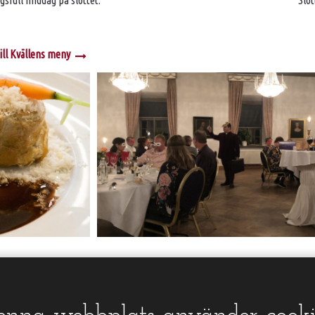
sfull middag på slottet.
Slot
ill Kvällens meny
Take Away
Mord i Maten meny