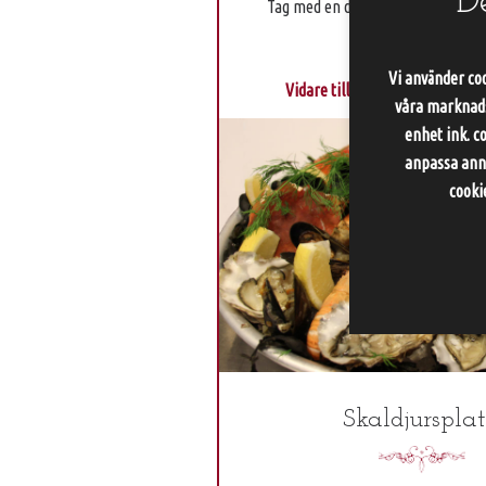
D
Tag med en del av slottet till kont
Vi använder coo
Vidare till Privat: Catering & T
våra marknadsf
enhet ink. c
anpassa anno
cooki
Skaldjurspla