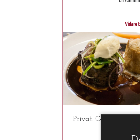
En stämning
Vidare t
Privat: Catering & 