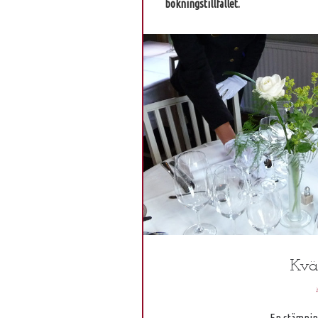
bokningstillfället.
Kvä