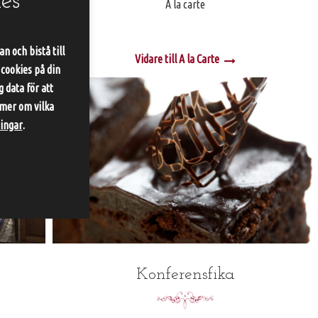
es
 för
A la carte
n och bistå till
Vidare till A la Carte
 cookies på din
 data för att
 mer om vilka
ningar
.
Konferensfika