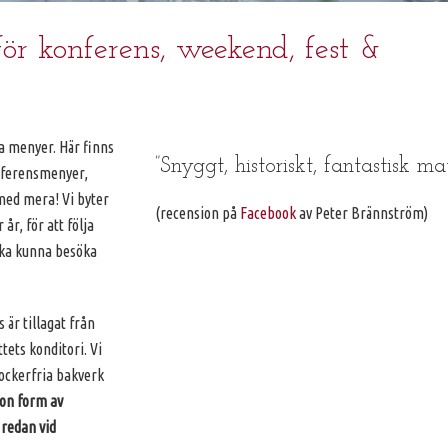
för konferens, weekend, fest &
a menyer. Här finns
”Snyggt, historiskt, fantastisk mat
nferensmenyer,
med mera! Vi byter
(recension på
Facebook
av Peter Brännström)
år, för att följa
ska kunna besöka
 är tillagat från
tets konditori. Vi
sockerfria bakverk
on form av
 redan vid